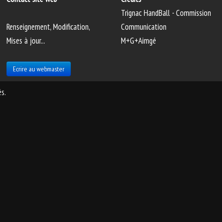
Trignac HandBall - Commission
Renseignement, Modification,
Communication
Mises à jour...
M+G+Aimgé
Ecrire au webmaster
s.