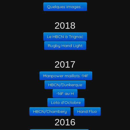
Quelques images...
2018
Le HBCN à Trignac
Rugby Hand Light
2017
Manpower maillots -14F
HBCN/Dunkerque
-16F au H
Loto d'Octobre
HBCN/Chambery
Hand Fluo
2016