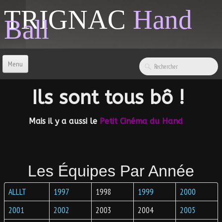
TRIGNAC
Hand
Ball
Menu
ACCUEIL
Ils sont tous bô !
CONTACT
Mais il y a aussi le
Petit Cinéma du Hand
BOUTIQUE
Les Équipes Par Année
LIENS & INFOS
ALLLT
1997
1998
1999
2000
SPONSORS
2001
2002
2003
2004
2005