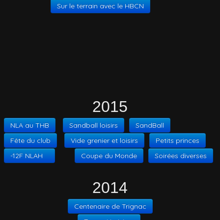
Sur le terrain avec le HBCN
2015
NLA au THB
Sandball loisirs
SandBall
Fête du club
Vide grenier et loisirs
Petits princes
-12F NLAH
Coupe du Monde
Soirées diverses
2014
Centenaire de Trignac