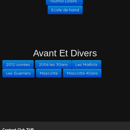
Tournoi Loisirs
Ecole de hand
Avant Et Divers
2012 soirées
2006 les 30ans
Les Maillots
Les Guerriers
Mascotte
Mascotte 40ans