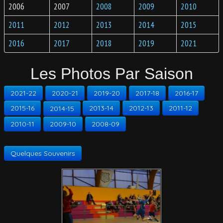
PHOTOS
2006
2007
2008
2009
2010
2011
2012
2013
2014
2015
ANIMATIONS
2016
2017
2018
2019
2021
Les Photos Par Saison
2021-22
2020-21
2019-20
2017-18
2016-17
2015-16
2013-14
2012-13
2011-12
2014-15
2010-11
2009-10
2008-09
Quelques Souvenirs