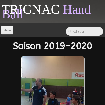
TRIGNAC
Hand
Ball
Menu
ACCUEIL
Saison 2019-2020
CONTACT
BOUTIQUE
LIENS & INFOS
SPONSORS