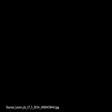
Ecrire au THB
Contact site web
Renseignement, Modification, Mises à jour...
Ecrire au webmaster
Crédits
Trignac HandBall - Commission Communication
M+G+Aimgé
Facebook
Instagram
© Copyright THB. Tous droits réservés.
Termes & Conditions
Tournoi_Loisirs_du_17_5_2014_1400438441.jpg