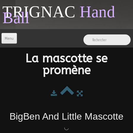
TRIGNAC
Hand
Ball
Menu
ACCUEIL
La mascotte se
promène
CONTACT
BOUTIQUE
LIENS & INFOS
BigBen And Little Mascotte
SPONSORS