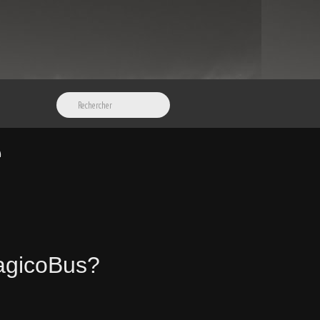
e
MagicoBus?