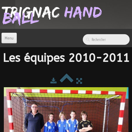
TRIGNAC
Hand
Ball
Menu
ACCUEIL
Les équipes 2010-2011
CONTACT
BOUTIQUE
LIENS & INFOS
SPONSORS