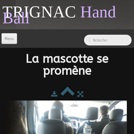
TRIGNAC
Hand
Ball
Menu
ACCUEIL
La mascotte se
promène
CONTACT
BOUTIQUE
LIENS & INFOS
SPONSORS