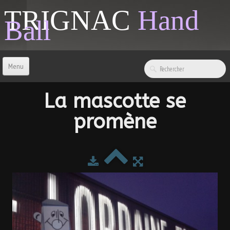
TRIGNAC
Hand
Ball
Menu
ACCUEIL
La mascotte se
promène
CONTACT
BOUTIQUE
LIENS & INFOS
SPONSORS