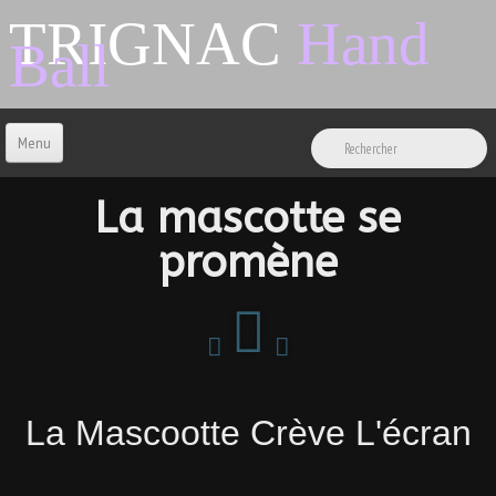
TRIGNAC
Hand
Ball
Menu
ACCUEIL
La mascotte se
promène
CONTACT
BOUTIQUE
LIENS & INFOS
La Mascootte Crève L'écran
SPONSORS