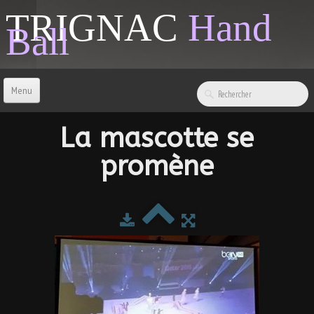
TRIGNAC
Hand
Ball
Menu
ACCUEIL
La mascotte se
promène
CONTACT
BOUTIQUE
LIENS & INFOS
SPONSORS