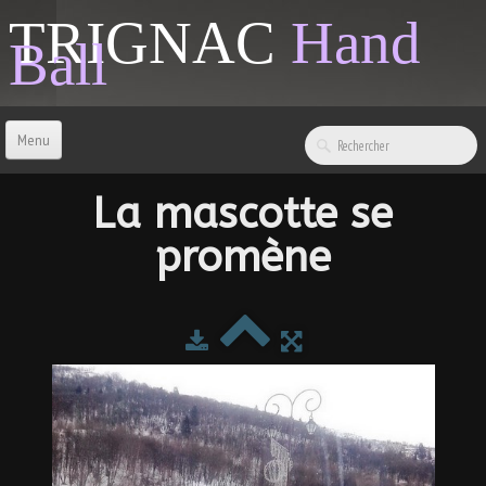
TRIGNAC
Hand
Ball
Menu
ACCUEIL
La mascotte se
promène
CONTACT
BOUTIQUE
LIENS & INFOS
SPONSORS