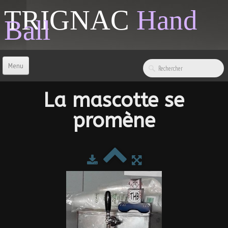
TRIGNAC
Hand
Ball
Menu
ACCUEIL
La mascotte se
promène
CONTACT
BOUTIQUE
LIENS & INFOS
SPONSORS